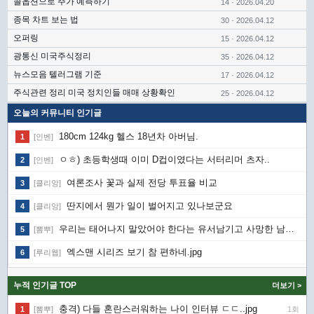
콜옵션으로 주가 예측하기
14 · 2026.04.20
종목 차트 보는 법
30 · 2026.04.12
오퍼링
15 · 2026.04.12
광통신 미국주식정리
35 · 2026.04.12
뉴스모음 텔러그램 기준
17 · 2026.04.12
주식관련 정리 미국 정치인들 매매 상황확인
25 · 2026.04.12
오늘의 커뮤니티 인기글
180cm 124kg 헬스 18년차 아버님.
[인벤]
1
ㅇㅎ) 초등학생때 이미 D컵이였다는 서터리머 츠자..
[인벤]
2
여론조사 꽃과 실제 전당 투표율 비교
[클리앙]
3
딴지에서 뭔가 일이 벌어지고 있나보군요
[클리앙]
4
우리는 태어나지 말았어야 한다는 유서남기고 사망한 남매.jpg
[뽐뿌]
5
엑스맨 시리즈 보기 참 편하네.jpg
[루리웹]
6
누적 인기글 TOP
더보기 >
충격) 다들 혼란스러워하는 나이 인터뷰 ㄷㄷ..jpg
[뽐뿌]
1회
1