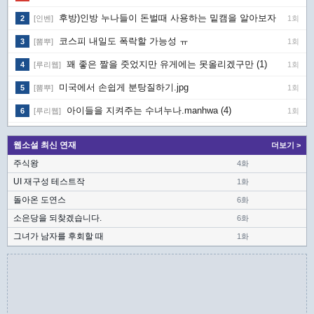
후방)인방 누나들이 돈벌때 사용하는 밑캠을 알아보자
[인벤]
1회
2
코스피 내일도 폭락할 가능성 ㅠ
[뽐뿌]
1회
3
꽤 좋은 짤을 줏었지만 유게에는 못올리겠구만 (1)
[루리웹]
1회
4
미국에서 손쉽게 분탕질하기.jpg
[뽐뿌]
1회
5
아이들을 지켜주는 수녀누나.manhwa (4)
[루리웹]
1회
6
웹소설 최신 연재
더보기 >
주식왕
4화
UI 재구성 테스트작
1화
돌아온 도연스
6화
소은당을 되찾겠습니다.
6화
그녀가 남자를 후회할 때
1화