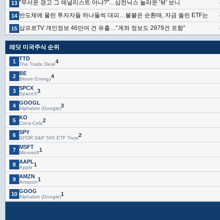
"무서운 경고 그 애널리스트 아냐?"…삼전닉스 놀라운 '뷰' 보니
13
반도체에 물린 투자자들 하나둘씩 대피…불붙은 순환매, 자금 쏠린 ETF는
14
삼프로TV 개인정보 46만여 건 유출…“계좌 정보도 2979건 포함”
15
레딧 미국주식 순위
TTD
1
4
The Trade Desk
BE
2
4
Bloom Energy
SPCX
3
3
SpaceX
GOOGL
4
3
Alphabet (Google)
KO
5
2
Coca-Cola
SPY
6
2
SPDR S&P 500 ETF Trust
MSFT
7
1
Microsoft
AAPL
8
1
Apple
AMZN
9
1
Amazon
GOOG
10
1
Alphabet (Google)