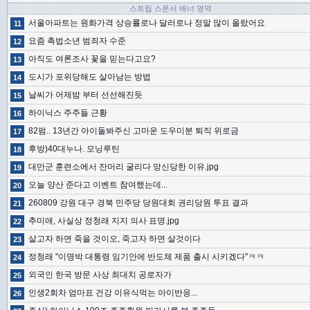
스트립 스폰서 배너 영역
서울아파트는 원화가격 상승률로나 달러로나 정말 많이 올랐어요
11
요즘 촉법소년 범죄자 수준
12
아직도 여론조사 꽃을 믿는다고요?
13
도시가 포위당해도 살아남는 방법
14
날씨가 어제밤 부터 선선해진듯
15
하이닉스 주주들 근황
16
82펌.. 13년간 아이돌봐주신 고마운 도우미분 퇴직 위로금
17
후방)40대누나. 모닝루틴
18
대만군 훈련소에서 잔머리 굴리다 망신당한 이유.jpg
19
오늘 양산 준다고 이벤트 참여했는데...
20
260809 강원 대구 경북 민주당 당원대회 권리당원 투표 결과
21
추미애, 사실상 정청래 지지 의사 표명.jpg
22
살고자 하면 죽을 것이오, 죽고자 하면 살것이다
23
정청래 "이명박 대통령 임기안에 반도체 제품 출시 시키겠다"ㅋㅋ
24
외국인 한국 방문 사상 최대치 공로자가
25
인생2회차 엄마표 건강 이유식먹는 아이반응...
26