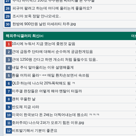
주식) 하이닉스 100조 주주환원 찌라시를 본 주주들
27
피규어 팔려고 하는데 어디에 올리는게 좋을까요?
28
조시아 보옥 정말 안나오네요..
29
한방에 900만원 날린 마세라티 차주.jpg
30
해외주식갤러리 최신
더
DC
10시에 누워서 지금 깼는데 좆된것 같음
1
근데 급등주 단타에 대해서 순수하게 궁금한게있음
2
근데 1250원 간다고 하면 개소리 처럼 들릴수도 있음..
3
내일 주식 말아올리는 이유 설명해줄게
4
환율 어차피 올라~ << 매일 환차손보면서 속쓰림
5
QLD 하는데 나스닥 20%폭락해도 됨 ㅋ
6
미주갤 완장들은 어떻게 해야 멘탈이 터질까
7
괜히 우울한 날
8
반도체 지금 사라
9
미국이 한국보다 돈 2배는 더찍어내는데 뭔소리 ㅋㅋㅋ
10
호러주의) 나스닥 2퍼가 오르기 힘든 이유.jpg
11
비트발기해서 기분이 좋쿤요
12