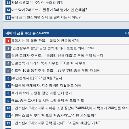
환율 상관없이 국장<= 무조건 망함
13
나스닥이 2퍼오르고 환율이 3퍼 떨어지면 손해임?
14
근데 금리 인상하면 삼닉 또 떨어지는거 아님?
15
네이버 금융 주요 뉴스
더
NAVER
요동치는 원·달러 환율… 올들어 변동폭 47원
1
“건강할수록 할인” 금연·병력에 따라 보험료 최대 35%↓
2
청년·고령자·주부도… ‘중금리 신용 대출’로 은행 문턱 넘는다
3
단일종목 레버리지 묶자 지수형 ETF로 ‘머니 무브’
4
이르면 10월 동전주 첫 퇴출… 39곳 ‘관리종목 우려’ 대상에
5
[주간경제지표] 2026년 8월 7일자
6
단일종목 규제하자, 지수 레버리지 ETF로 이동
7
주가 하락에 고령층·청년 마통 연체 증가
8
애플, 중국 CXMT 칩 시험…美 규제 속 도입 검토
9
모건스탠리 "메모리주 가파른 조정 끝났다"&#8943;하닉 목표가 260만원 유지
10
삼전닉스 급락 맞힌 '반도체 저승사자'…"이젠 사야할 때"
11
모건스탠리 “메모리주 급락 끝났다”…“지금이 재진입 기회”
12