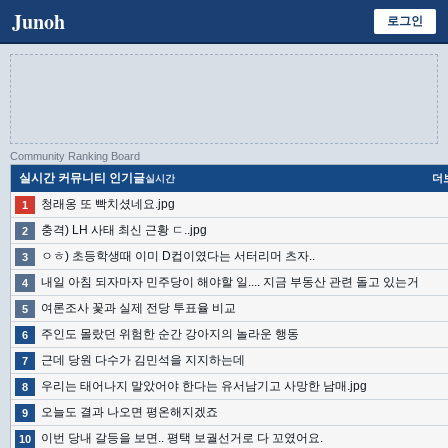
Junoh
로그인
Community Ranking Board
실시간 커뮤니티 인기글
더
실시간
청래옹 또 빡치셨네요.jpg
1
충격) LH 사태 최신 근황 ㄷ..jpg
2
ㅇㅎ) 초등학생때 이미 D컵이였다는 서터리머 츠자..
3
내일 아침 되자마자 민주당이 해야할 일.... 지금 부동산 관련 돌고 있는거
4
여론조사 꽃과 실제 전당 투표율 비교
5
주인도 몰랐던 위험한 순간 강아지의 놀라운 행동
6
근데 당원 다수가 김민석을 지지하는데
7
우리는 태어나지 말았어야 한다는 유서남기고 사망한 남매.jpg
8
오늘도 결과 나오면 평온해지겠죠
9
이번 당내 갈등을 보면.. 평택 보궐선거로 다 꼬였어요.
10